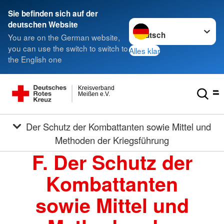
Sie befinden sich auf der
Sprache wechseln zu
deutschen Website
You are on the German website,
you can use the switch to switch to
Alles klar
the English one
Kreisverband
Meißen e.V.
Der Schutz der Kombattanten sowie Mittel und
Methoden der Kriegsführung
F. Der Schutz der
Kombattanten
sowie Mittel und