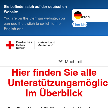
Sie befinden sich auf der deutschen
Sprache wechseln z
Website
You are on the German website, you
can use the switch to switch to the
Alles klar
English one
Kreisverband
Meißen e.V.
Mach mit
Hier finden Sie alle
Unterstützungsmöglic
im Überblick