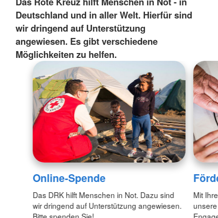
Das Rote Kreuz hilft Menschen in Not - in
Deutschland und in aller Welt. Hierfür sind
wir dringend auf Unterstützung
angewiesen. Es gibt verschiedene
Möglichkeiten zu helfen.
Online-Spende
Förd
Das DRK hilft Menschen in Not. Dazu sind
Mit Ihr
wir dringend auf Unterstützung angewiesen.
unsere
Bitte spenden Sie!
Engagem