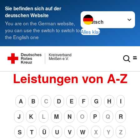
Sie befinden sich auf der
Sprache wechseln zu
deutschen Website
You are on the German website,
you can use the switch to switch to
Alles klar
the English one
Kreisverband
Meißen e.V.
Leistungen von A-Z
A
B
C
D
E
F
G
H
I
J
K
L
M
N
O
P
Q
R
S
T
Ü
U
V
W
X
Y
Z