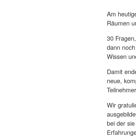
Am heutig
Räumen un
30 Fragen,
dann noch 
Wissen un
Damit ende
neue, komp
Teilnehmer
Wir gratul
ausgebilde
bei der si
Erfahrung