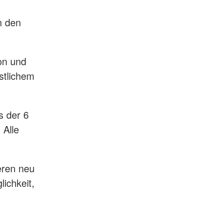
n den
on und
stlichem
s der 6
 Alle
eren neu
ichkeit,