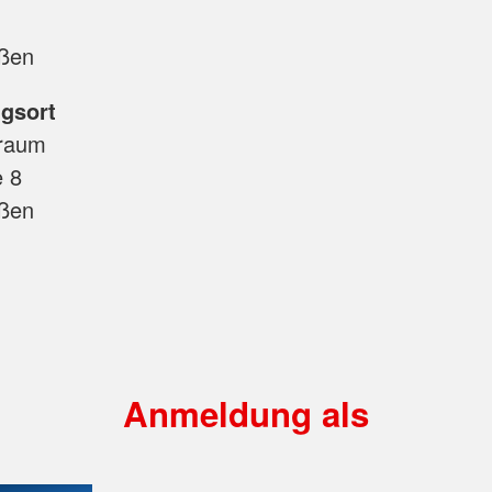
ßen
gsort
raum
e 8
ßen
Anmeldung als