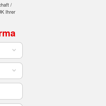
haft /
UK Ihrer
irma