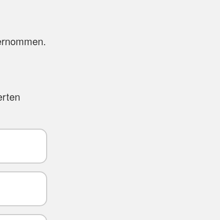
bernommen.
erten