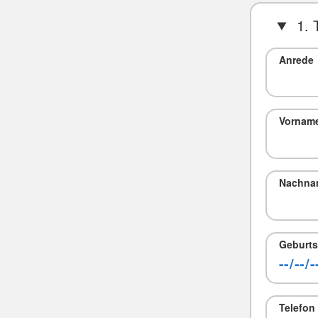
1. 
Anrede
Vornam
Nachna
Geburts
Telefon