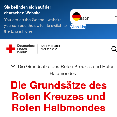
Sie befinden sich auf der
Sprache wechseln zu
deutschen Website
You are on the German website,
you can use the switch to switch to
Alles klar
the English one
Kreisverband
Meißen e.V.
Die Grundsätze des Roten Kreuzes und Roten
Halbmondes
Die Grundsätze des
Roten Kreuzes und
Roten Halbmondes