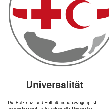
Universalität
Die Rotkreuz- und Rothalbmondbewegung ist
weltumfassend. In ihr haben alle Nationalen