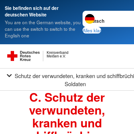
Sie befinden sich auf der
Sprache wechseln zu
deutschen Website
You are on the German website, you
can use the switch to switch to the
Alles klar
English one
Kreisverband
Meißen e.V.
Schutz der verwundeten, kranken und schiffbrüchigen
Soldaten
C. Schutz der
verwundeten,
kranken und