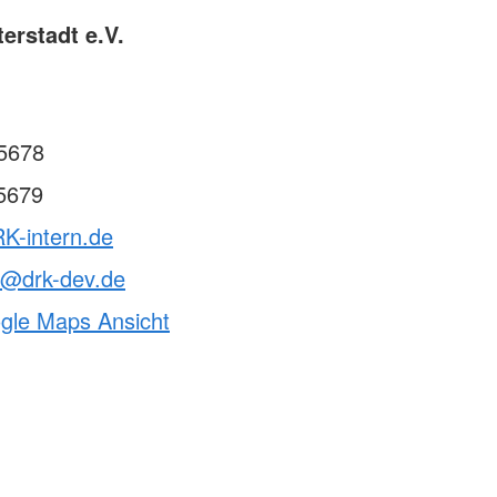
erstadt e.V.
5678
5679
K-intern.de
t@drk-dev.de
ogle Maps Ansicht