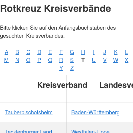
Rotkreuz Kreisverbände
Bitte klicken Sie auf den Anfangsbuchstaben des
gesuchten Kreisverbandes.
A
B
C
D
E
F
G
H
I
J
K
L
M
N
O
P
Q
R
S
T
U
V
W
X
Y
Z
Kreisverband
Landesv
Tauberbischofsheim
Baden-Württemberg
Tecklenburger Land
Westfalen-Lippe