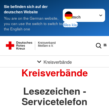
Sie befinden sich auf der
Sprache wechseln zu
deutschen Website
You are on the German website,
you can use the switch to switch to
Alles klar
the English one
Kreisverband
Meißen e.V.
Kreisverbände
Kreisverbände
Lesezeichen -
Servicetelefon