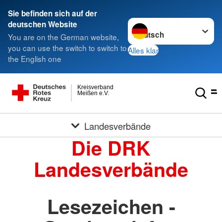
Sie befinden sich auf der
Sprache wechseln zu
deutschen Website
You are on the German website,
you can use the switch to switch to
Alles klar
the English one
Kreisverband
Meißen e.V.
Landesverbände
Die DRK
Landesverbände
Lesezeichen -