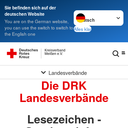
Sie befinden sich auf der
Sprache wechseln zu
deutschen Website
You are on the German website,
you can use the switch to switch to
Alles klar
the English one
Kreisverband
Meißen e.V.
Landesverbände
Die DRK
Landesverbände
Lesezeichen -