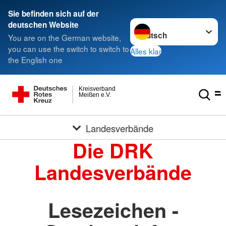
Sie befinden sich auf der
Sprache wechseln zu
deutschen Website
You are on the German website,
you can use the switch to switch to
Alles klar
the English one
Kreisverband
Meißen e.V.
Landesverbände
Die DRK
Landesverbände
Lesezeichen -