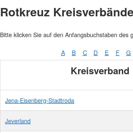
Rotkreuz Kreisverbänd
Bitte klicken Sie auf den Anfangsbuchstaben des 
A
B
C
D
E
F
G
Kreisverband
Jena-Eisenberg-Stadtroda
Jeverland