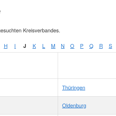
e
gesuchten Kreisverbandes.
H
I
J
K
L
M
N
O
P
Q
R
S
Thüringen
Oldenburg