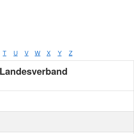
T
U
V
W
X
Y
Z
Landesverband