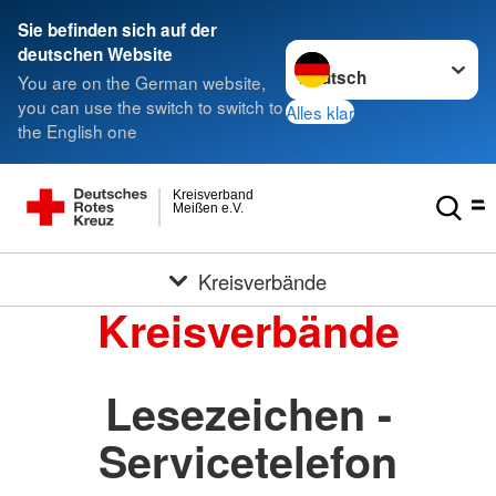
Sie befinden sich auf der
Sprache wechseln zu
deutschen Website
You are on the German website,
you can use the switch to switch to
Alles klar
the English one
Kreisverband
Meißen e.V.
Kreisverbände
Kreisverbände
Lesezeichen -
Servicetelefon