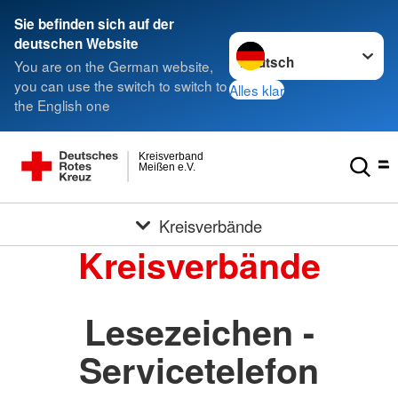
Sie befinden sich auf der
Sprache wechseln zu
deutschen Website
You are on the German website,
you can use the switch to switch to
Alles klar
the English one
Kreisverband
Meißen e.V.
Kreisverbände
Kreisverbände
Lesezeichen -
Servicetelefon