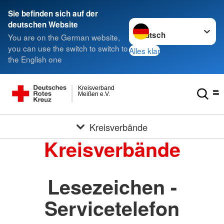
Sie befinden sich auf der
Sprache wechseln zu
deutschen Website
You are on the German website,
you can use the switch to switch to
Alles klar
the English one
Kreisverband
Meißen e.V.
Kreisverbände
Kreisverbände
Lesezeichen -
Servicetelefon