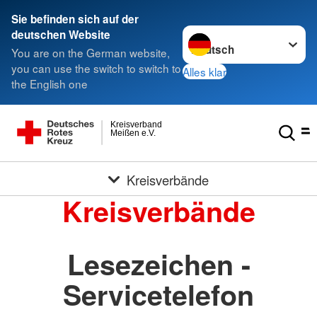
Sie befinden sich auf der
Sprache wechseln zu
deutschen Website
You are on the German website,
you can use the switch to switch to
Alles klar
the English one
Kreisverband
Meißen e.V.
Kreisverbände
Kreisverbände
Lesezeichen -
Servicetelefon