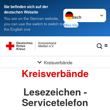
Sie befinden sich auf der
Sprache wechseln zu
deutschen Website
You are on the German website,
you can use the switch to switch to
Alles klar
the English one
Kreisverband
Meißen e.V.
Kreisverbände
Kreisverbände
Lesezeichen -
Servicetelefon