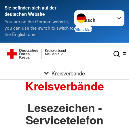
Sie befinden sich auf der
Sprache wechseln zu
deutschen Website
You are on the German website,
you can use the switch to switch to
Alles klar
the English one
Kreisverband
Meißen e.V.
Kreisverbände
Kreisverbände
Lesezeichen -
Servicetelefon