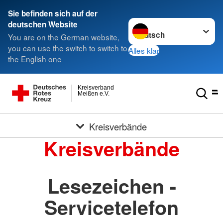
Sie befinden sich auf der
Sprache wechseln zu
deutschen Website
You are on the German website,
you can use the switch to switch to
Alles klar
the English one
Kreisverband
Meißen e.V.
Kreisverbände
Kreisverbände
Lesezeichen -
Servicetelefon