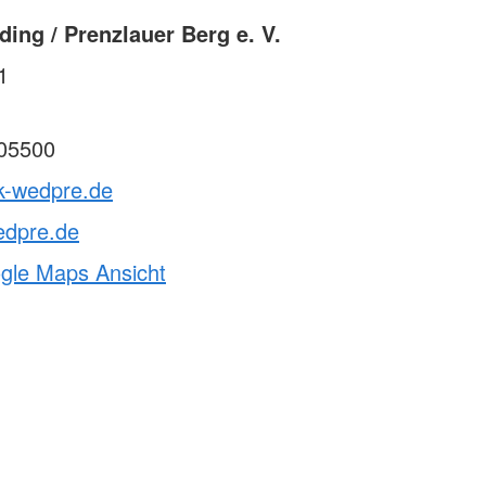
ing / Prenzlauer Berg e. V.
1
05500
rk-wedpre.de
edpre.de
ogle Maps Ansicht