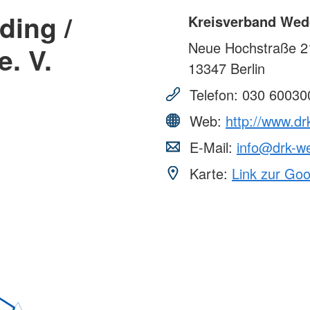
ding /
Kreisverband Wedd
Neue Hochstraße 2
e. V.
13347
Berlin
Telefon:
030 60030
Web:
http://www.d
E-Mail:
info@drk-w
Karte:
Link zur Go