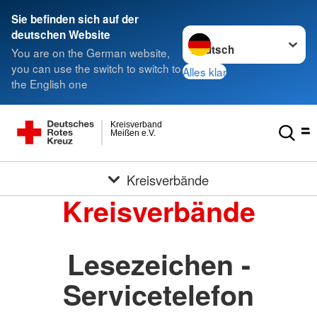
Sie befinden sich auf der
Sprache wechseln zu
deutschen Website
You are on the German website,
you can use the switch to switch to
Alles klar
the English one
Kreisverband
Meißen e.V.
Kreisverbände
Kreisverbände
Lesezeichen -
Servicetelefon