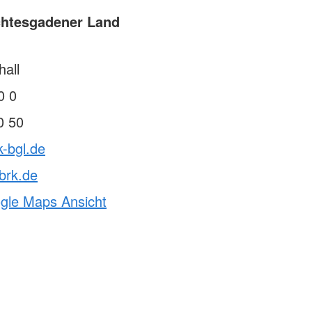
chtesgadener Land
all
0 0
0 50
k-bgl.de
brk.de
ogle Maps Ansicht