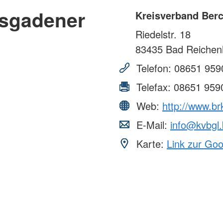
esgadener
Kreisverband Ber
Riedelstr. 18
83435
Bad Reichenh
Telefon:
08651 959
Telefax:
08651 959
Web:
http://www.br
E-Mail:
info@kvbgl.
Karte:
Link zur Go