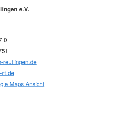
lingen e.V.
7 0
751
k-reutlingen.de
-rt.de
ogle Maps Ansicht